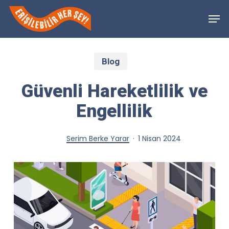
Skip
Men
to
Close
main
Menu
Blog
content
Güvenli Hareketlilik ve
Engellilik
Serim Berke Yarar
1 Nisan 2024