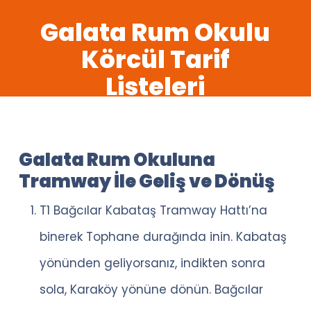
Skip
Galata Rum Okulu
to
Close
Körcül Tarif
main
Menu
Listeleri
content
Galata Rum Okuluna
Tramway İle Geliş ve Dönüş
T1 Bağcılar Kabataş Tramway Hattı’na
binerek Tophane durağında inin. Kabataş
yönünden geliyorsanız, indikten sonra
sola, Karaköy yönüne dönün. Bağcılar