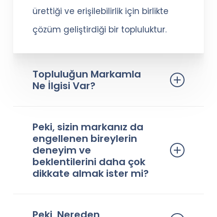
ürettiği ve erişilebilirlik için birlikte
çözüm geliştirdiği bir topluluktur.
Topluluğun Markamla
Ne İlgisi Var?
Markanızın engellenen bireyler
Peki, sizin markanız da
tarafından tercih edilip edilmediğini,
engellenen bireylerin
deneyim ve
nasıl bir müşteri deneyimi
beklentilerini daha çok
sunduğunu merak ediyor
dikkate almak ister mi?
musunuz?
Cevabınız
ise, gelin birlikte
evet
Peki, Nereden