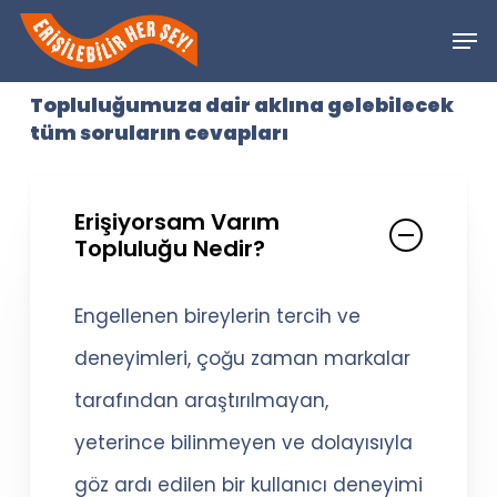
Skip
Men
to
Close
main
Topluluğumuza dair aklına gelebilecek
Menu
tüm soruların cevapları
content
Erişiyorsam Varım
Topluluğu Nedir?
Engellenen bireylerin tercih ve
deneyimleri, çoğu zaman markalar
tarafından araştırılmayan,
yeterince bilinmeyen ve dolayısıyla
göz ardı edilen bir kullanıcı deneyimi