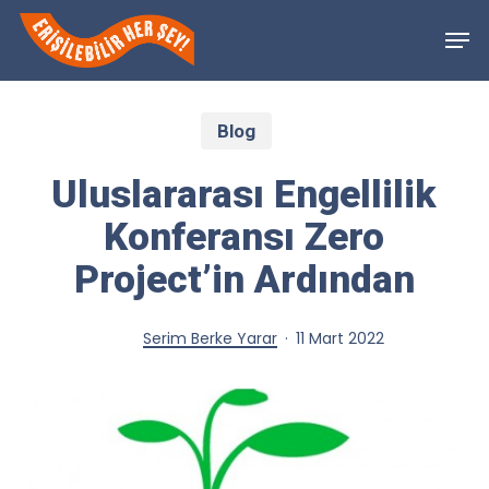
Skip
Men
to
Close
main
Menu
Blog
content
Uluslararası Engellilik
Konferansı Zero
Project’in Ardından
Serim Berke Yarar
11 Mart 2022