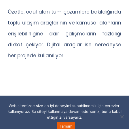
Özetle, ödül alan tüm çözümlere bakıldığında
toplu ulaşım araçlarının ve kamusal alanların
erişilebilirliğine dair çalışmaların fazlalığı
dikkat çekiyor. Dijital araçlar ise neredeyse
her projede kullanılıyor.
© 2023 Erişilebilir Her Şey
Web sitemizde size en iyi deneyimi sunabilmemiz için çerezleri
Website by:
lets digital
kullanıyoruz. Bu siteyi kullanmaya devam ederseniz, bunu kabul
ettiğinizi varsayarız.
x-
facebook
linkedin
youtube
instagram
Tamam